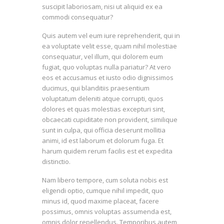
suscipit laboriosam, nisi ut aliquid ex ea
commodi consequatur?
Quis autem vel eum iure reprehenderit, qui in
ea voluptate velit esse, quam nihil molestiae
consequatur, vel illum, qui dolorem eum
fugiat, quo voluptas nulla pariatur? At vero
eos et accusamus et iusto odio dignissimos
ducimus, qui blanditiis praesentium
voluptatum deleniti atque corrupti, quos
dolores et quas molestias excepturi sint,
obcaecati cupiditate non provident, similique
sunt in culpa, qui officia deserunt mollitia
animi, id est laborum et dolorum fuga. Et
harum quidem rerum facilis est et expedita
distinctio.
Nam libero tempore, cum soluta nobis est
eligendi optio, cumque nihil impedit, quo
minus id, quod maxime placeat, facere
possimus, omnis voluptas assumenda est,
omnis dolor repellendus. Temporibus autem